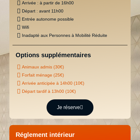
Arrivée : à partir de 16h00
Départ : avant 11h00
Savon et shampoing
Entrée autonome possible
Wifi
Chauffage et Climatisation
Inadapté aux Personnes à Mobilité Réduite
Climatisation réversible
Options supplémentaires
Radiateurs électriques
Animaux admis (30€)
Ventilateurs (en été)
Forfait ménage (25€)
Arrivée anticipée à 14h00 (10€)
Equipement bébé (sur demande)
Départ tardif à 13h00 (10€)
Lit parapluie
Je réserve
Chaise haute
Baignoire
Réglement intérieur
Baby phone