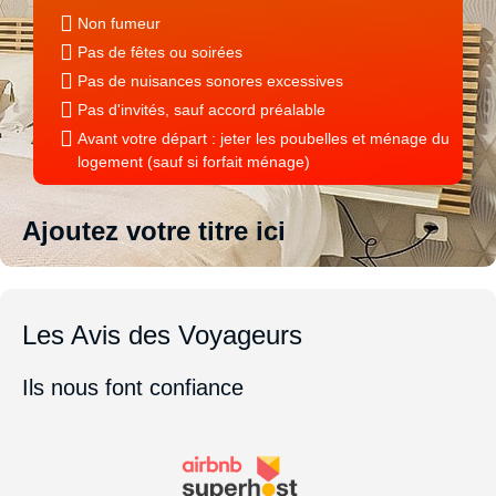
Non fumeur
Pas de fêtes ou soirées
Lecture
Pas de nuisances sonores excessives
Pas d'invités, sauf accord préalable
Documentation touristique
Avant votre départ : jeter les poubelles et ménage du
Bibliothèque
logement (sauf si forfait ménage)
Buanderie
Ajoutez votre titre ici
Lave linge
Lessive et adoucissant
Les Avis des Voyageurs
Fer à repasser
Ils nous font confiance
Table à repasser
Etendoir à linge