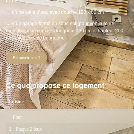
et TV
→ d’une salle d’eau avec douche 120 x 80 cm
→ d’un garage fermé en sous-sol (pour véhicule de
dimensions maximales longueur 430 cm et hauteur 200
cm) avec espace buanderie
En savoir plus
Ce que propose ce logement
Cuisine
Four
Plaque 2 feux