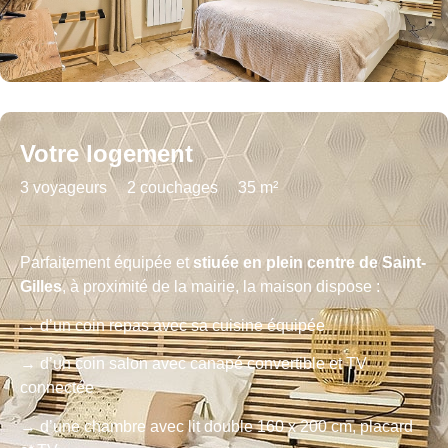
Votre logement
3 voyageurs
2 couchages
35 m²
Parfaitement équipée et
stiuée en plein centre de Saint-
Gilles
, à proximité de la mairie, la maison dispose :
→ d’un coin repas avec sa cuisine équipée
→ d’un coin salon avec canapé convertible et TV
connectée
→ d’une chambre avec lit double 160 x 200 cm, placard