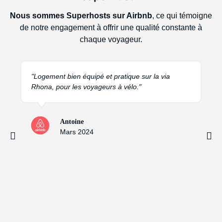
Entretien
Nous sommes Superhosts sur Airbnb
, ce qui témoigne
de notre engagement à offrir une qualité constante à
Aspirateur
chaque voyageur.
Produits ménagers
Balai et accessoires ménagers
"Logement bien équipé et pratique sur la via
Rhona, pour les voyageurs à vélo."
Internet
Antoine
Wifi
Mars 2024
Stationnement
Garage en sous-sol (pour véhicule longueur maximale 430
cm)
Parkings à proximité, gratuits et vidéo-surveillés